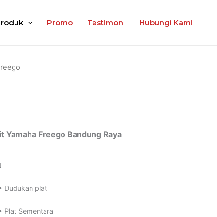
Produk
Promo
Testimoni
Hubungi Kami
Freego
0
it Yamaha Freego Bandung Raya
N
• Dudukan plat
• Plat Sementara