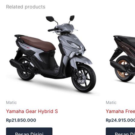
Related products
Matic
Matic
Yamaha Gear Hybrid S
Yamaha Fre
Rp
21.850.000
Rp
24.915.00
Pesan Disini
Pesan Di