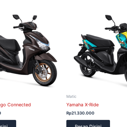
Matic
ego Connected
Yamaha X-Ride
0
Rp
21.330.000
sini
Pesan Disini