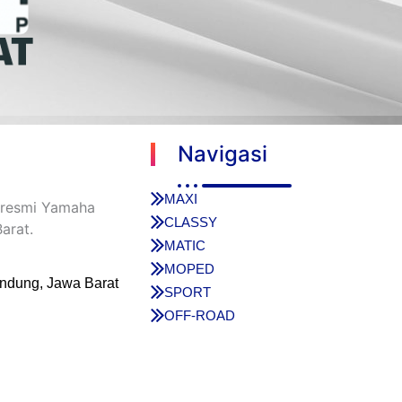
Navigasi
MAXI
r resmi Yamaha
CLASSY
arat.
MATIC
MOPED
andung, Jawa Barat
SPORT
OFF-ROAD