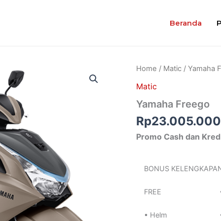
Beranda
Home
/
Matic
/ Yamaha 
Matic
Yamaha Freego
Rp
23.005.00
Promo Cash dan Kred
BONUS KELENGKAPA
FREE
• Helm