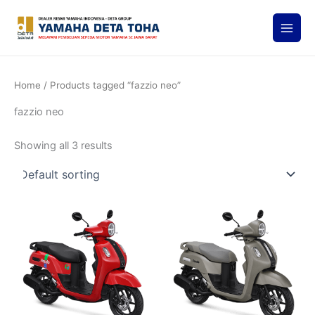
Skip
to
content
Home
/ Products tagged “fazzio neo”
fazzio neo
Showing all 3 results