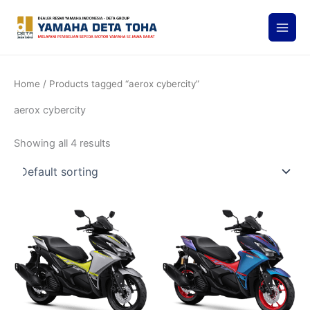
Skip
to
content
Home
/ Products tagged “aerox cybercity”
aerox cybercity
Showing all 4 results